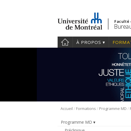
Faculté
Bureau
À PROPOS
FORMA
/
/
/
Accueil
Formations
Programme MD
Programme MD
Préclinique