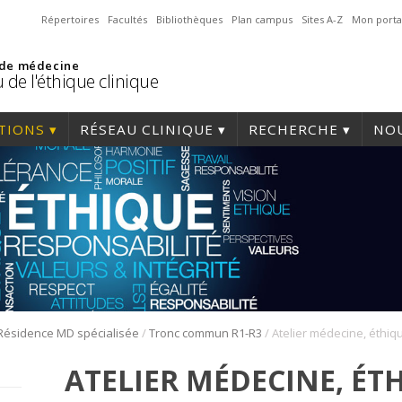
Répertoires
Facultés
Bibliothèques
Plan campus
Sites A-Z
Mon porta
 de médecine
 de l'éthique clinique
TIONS
RÉSEAU CLINIQUE
RECHERCHE
NOU
/
/
Résidence MD spécialisée
Tronc commun R1-R3
ATELIER MÉDECINE, ÉT