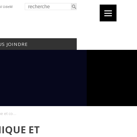
il UdeM
S JOINDRE
Atelier médecine, éthique et communication
HIQUE ET