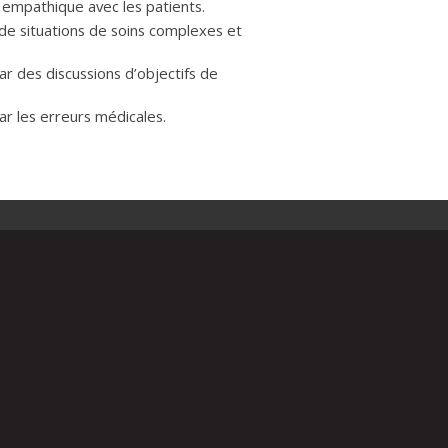
empathique avec les patients.
 de situations de soins complexes et
ar des discussions d’objectifs de
ar les erreurs médicales.