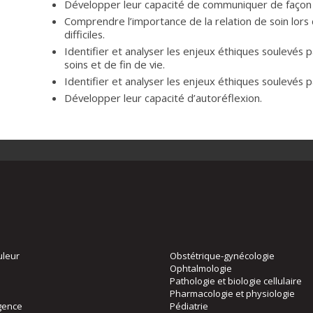
Développer leur capacité de communiquer de façon 
Comprendre l’importance de la relation de soin lors
difficiles.
Identifier et analyser les enjeux éthiques soulevés p
soins et de fin de vie.
Identifier et analyser les enjeux éthiques soulevés p
Développer leur capacité d’autoréflexion.
uleur
Obstétrique-gynécologie
Ophtalmologie
Pathologie et biologie cellulaire
Pharmacologie et physiologie
gence
Pédiatrie