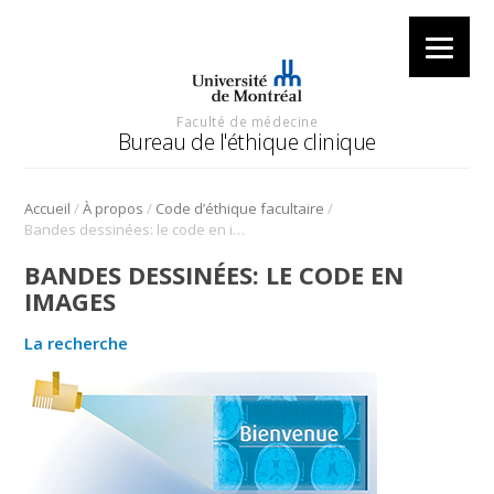
Faculté de médecine
Bureau de l'éthique clinique
/
/
/
Accueil
À propos
Code d’éthique facultaire
Bandes dessinées: le code en images
BANDES DESSINÉES: LE CODE EN
IMAGES
La recherche