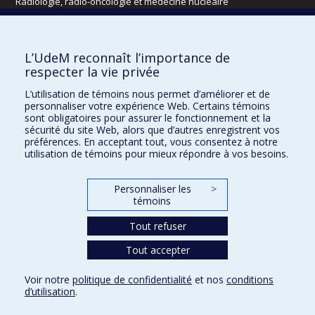
Radiologie, radio-oncologie et médecine nucléaire
Écoles
L’UdeM reconnaît l’importance de
Kinésiologie et des sciences de l’activité physique
respecter la vie privée
Orthophonie et audiologie
L’utilisation de témoins nous permet d’améliorer et de
Réadaptation
personnaliser votre expérience Web. Certains témoins
sont obligatoires pour assurer le fonctionnement et la
Directions
sécurité du site Web, alors que d’autres enregistrent vos
préférences. En acceptant tout, vous consentez à notre
DPC
utilisation de témoins pour mieux répondre à vos besoins.
CPASS
Éthique clinique
Personnaliser les
>
témoins
Tout refuser
Tout accepter
Voir notre
politique de confidentialité
et nos
conditions
d’utilisation
.
Confidentialité
Conditions d’utilisation
Paramètres des témoins