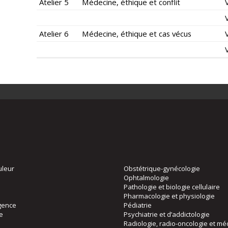
Atelier 5
Médecine, éthique et conflit
Atelier 6
Médecine, éthique et cas vécus
uleur
Obstétrique-gynécologie
Ophtalmologie
Pathologie et biologie cellulaire
Pharmacologie et physiologie
gence
Pédiatrie
ie
Psychiatrie et d’addictologie
Radiologie, radio-oncologie et mé