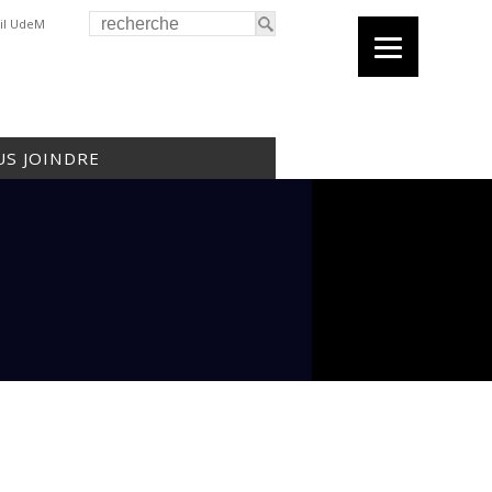
il UdeM
S JOINDRE
3