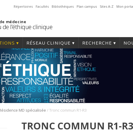
Répertoires
Facultés
Bibliothèques
Plan campus
Sites A-Z
Mon porta
 de médecine
 de l'éthique clinique
TIONS
RÉSEAU CLINIQUE
RECHERCHE
NOU
/
Résidence MD spécialisée
Tronc commun R1-R3
TRONC COMMUN R1-R