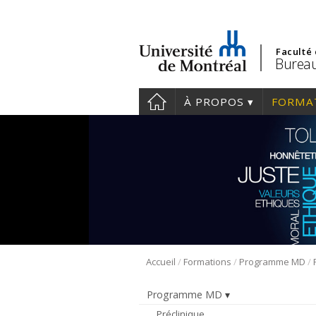
Faculté
Bureau
À PROPOS
FORMA
/
/
/
Accueil
Formations
Programme MD
Programme MD
Préclinique