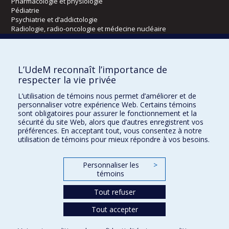
Pharmacologie et physiologie
Pédiatrie
Psychiatrie et d’addictologie
Radiologie, radio-oncologie et médecine nucléaire
Écoles
L’UdeM reconnaît l’importance de
Kinésiologie et des sciences de l’activité physique
respecter la vie privée
Orthophonie et audiologie
L’utilisation de témoins nous permet d’améliorer et de
Réadaptation
personnaliser votre expérience Web. Certains témoins
sont obligatoires pour assurer le fonctionnement et la
Directions
sécurité du site Web, alors que d’autres enregistrent vos
préférences. En acceptant tout, vous consentez à notre
DPC
utilisation de témoins pour mieux répondre à vos besoins.
CPASS
Éthique clinique
Personnaliser les
>
témoins
Tout refuser
Tout accepter