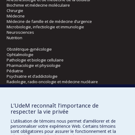
Biochimie et médecine moléculaire
Chirurgie
Médecine
Médecine de famille et de médecine d’urgence
Microbiologie, infectiologie et immunologie
Neurosciences
Nutrition
Obstétrique-gynécologie
Ophtalmologie
Pathologie et biologie cellulaire
Pharmacologie et physiologie
Pédiatrie
Psychiatrie et d’addictologie
Radiologie, radio-oncologie et médecine nucléaire
Écoles
L’UdeM reconnaît l’importance de
Kinésiologie et des sciences de l’activité physique
respecter la vie privée
Orthophonie et audiologie
L’utilisation de témoins nous permet d’améliorer et de
Réadaptation
personnaliser votre expérience Web. Certains témoins
sont obligatoires pour assurer le fonctionnement et la