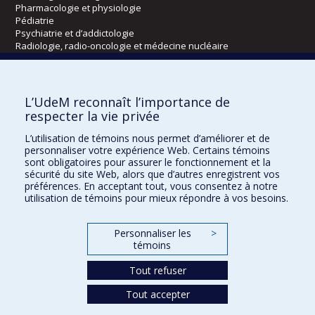
Pharmacologie et physiologie
Pédiatrie
Psychiatrie et d’addictologie
Radiologie, radio-oncologie et médecine nucléaire
Écoles
L’UdeM reconnaît l’importance de
Kinésiologie et des sciences de l’activité physique
respecter la vie privée
Orthophonie et audiologie
L’utilisation de témoins nous permet d’améliorer et de
Réadaptation
personnaliser votre expérience Web. Certains témoins
sont obligatoires pour assurer le fonctionnement et la
Directions
sécurité du site Web, alors que d’autres enregistrent vos
préférences. En acceptant tout, vous consentez à notre
DPC
utilisation de témoins pour mieux répondre à vos besoins.
CPASS
Éthique clinique
Personnaliser les
>
témoins
Tout refuser
Tout accepter