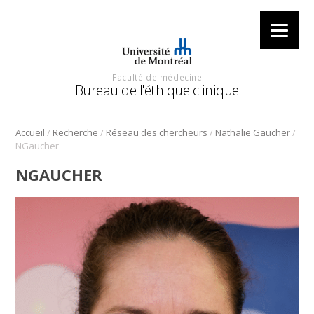
Faculté de médecine
Bureau de l'éthique clinique
/
/
/
/
Accueil
Recherche
Réseau des chercheurs
Nathalie Gaucher
NGaucher
NGAUCHER