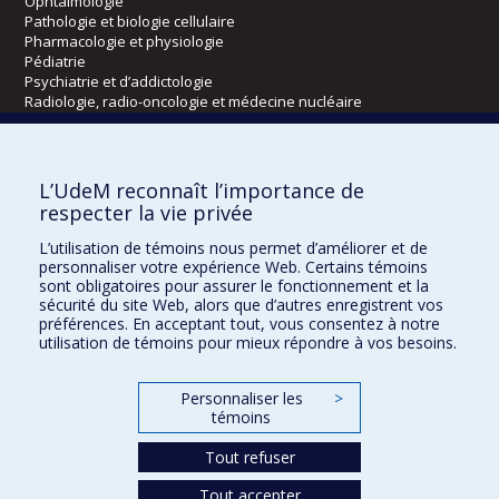
Ophtalmologie
Pathologie et biologie cellulaire
Pharmacologie et physiologie
Pédiatrie
Psychiatrie et d’addictologie
Radiologie, radio-oncologie et médecine nucléaire
Écoles
L’UdeM reconnaît l’importance de
Kinésiologie et des sciences de l’activité physique
respecter la vie privée
Orthophonie et audiologie
L’utilisation de témoins nous permet d’améliorer et de
Réadaptation
personnaliser votre expérience Web. Certains témoins
sont obligatoires pour assurer le fonctionnement et la
Directions
sécurité du site Web, alors que d’autres enregistrent vos
préférences. En acceptant tout, vous consentez à notre
DPC
utilisation de témoins pour mieux répondre à vos besoins.
CPASS
Éthique clinique
Personnaliser les
>
témoins
Tout refuser
Tout accepter