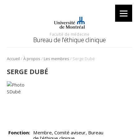
Faculté de médecine
Bureau de l'éthique clinique
/
/
/
Accueil
À propos
Les membres
Serge Dubé
SERGE DUBÉ
Fonction:
Membre, Comité aviseur, Bureau
de l’éthique clinique