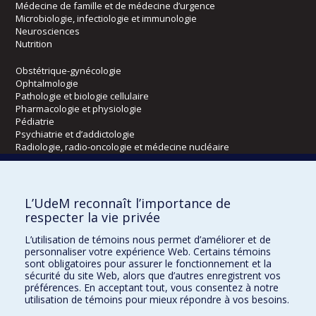
Médecine de famille et de médecine d’urgence
Microbiologie, infectiologie et immunologie
Neurosciences
Nutrition
Obstétrique-gynécologie
Ophtalmologie
Pathologie et biologie cellulaire
Pharmacologie et physiologie
Pédiatrie
Psychiatrie et d’addictologie
Radiologie, radio-oncologie et médecine nucléaire
Écoles
L’UdeM reconnaît l’importance de
Kinésiologie et des sciences de l’activité physique
respecter la vie privée
Orthophonie et audiologie
L’utilisation de témoins nous permet d’améliorer et de
Réadaptation
personnaliser votre expérience Web. Certains témoins
sont obligatoires pour assurer le fonctionnement et la
Directions
sécurité du site Web, alors que d’autres enregistrent vos
préférences. En acceptant tout, vous consentez à notre
DPC
utilisation de témoins pour mieux répondre à vos besoins.
CPASS