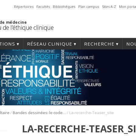
Répertoires
Facultés
Bibliothèques
Plan campus
Sites A-Z
Mon porta
 de médecine
 de l'éthique clinique
TIONS
RÉSEAU CLINIQUE
RECHERCHE
NOU
/
/
ltaire
Bandes dessinées: le code en images
La-recerche-Teaser_site
LA-RECERCHE-TEASER_S