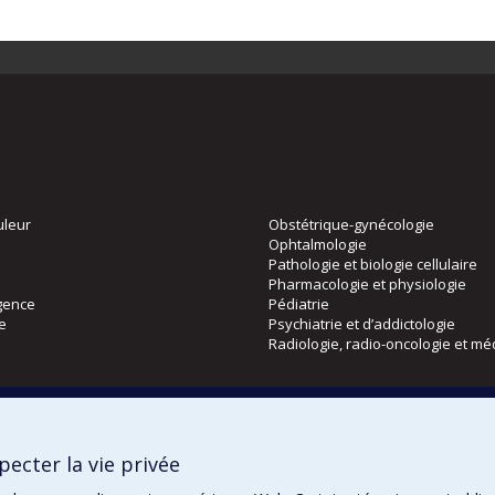
uleur
Obstétrique-gynécologie
Ophtalmologie
Pathologie et biologie cellulaire
Pharmacologie et physiologie
gence
Pédiatrie
ie
Psychiatrie et d’addictologie
Radiologie, radio-oncologie et mé
Directions
 physique
DPC
ecter la vie privée
CPASS
Éthique clinique