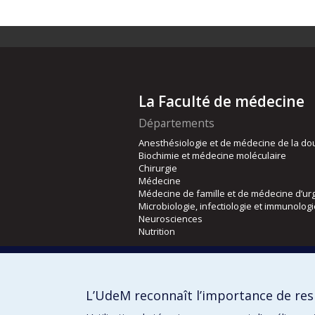
La Faculté de médecine
Départements
Anesthésiologie et de médecine de la do
Biochimie et médecine moléculaire
Chirurgie
Médecine
Médecine de famille et de médecine d’ur
Microbiologie, infectiologie et immunolog
Neurosciences
Nutrition
Écoles
Kinésiologie et des sciences de l’activité
L’UdeM reconnaît l’importance de resp
Orthophonie et audiologie
Réadaptation