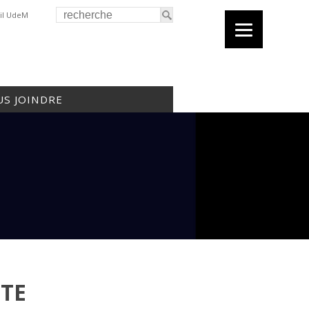
il UdeM
S JOINDRE
ITE