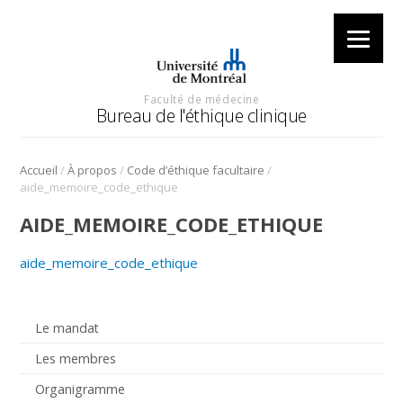
Faculté de médecine
Bureau de l'éthique clinique
/
/
/
Accueil
À propos
Code d’éthique facultaire
aide_memoire_code_ethique
AIDE_MEMOIRE_CODE_ETHIQUE
aide_memoire_code_ethique
Le mandat
Les membres
Organigramme