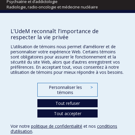
Psychiatrie et d’addictologie
Radiologie, radio-oncologie et médecine nucléaire
Écoles
L’UdeM reconnaît l’importance de
Kinésiologie et des sciences de l’activité physique
respecter la vie privée
Orthophonie et audiologie
L’utilisation de témoins nous permet d’améliorer et de
Réadaptation
personnaliser votre expérience Web. Certains témoins
sont obligatoires pour assurer le fonctionnement et la
Directions
sécurité du site Web, alors que d’autres enregistrent vos
préférences. En acceptant tout, vous consentez à notre
DPC
utilisation de témoins pour mieux répondre à vos besoins.
CPASS
Éthique clinique
Personnaliser les
>
témoins
Tout refuser
Tout accepter
Voir notre
politique de confidentialité
et nos
conditions
d’utilisation
.