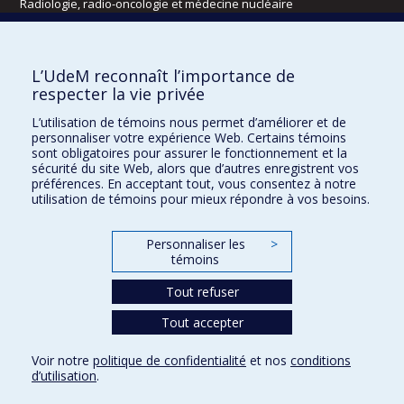
Radiologie, radio-oncologie et médecine nucléaire
Écoles
L’UdeM reconnaît l’importance de
Kinésiologie et des sciences de l’activité physique
respecter la vie privée
Orthophonie et audiologie
L’utilisation de témoins nous permet d’améliorer et de
Réadaptation
personnaliser votre expérience Web. Certains témoins
sont obligatoires pour assurer le fonctionnement et la
Directions
sécurité du site Web, alors que d’autres enregistrent vos
préférences. En acceptant tout, vous consentez à notre
DPC
utilisation de témoins pour mieux répondre à vos besoins.
CPASS
Éthique clinique
Personnaliser les
>
témoins
Tout refuser
Tout accepter
Voir notre
politique de confidentialité
et nos
conditions
d’utilisation
.
Confidentialité
Conditions d’utilisation
Paramètres des témoins